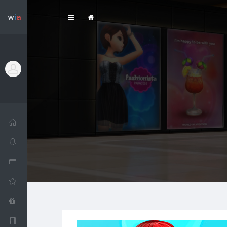
w
i
a